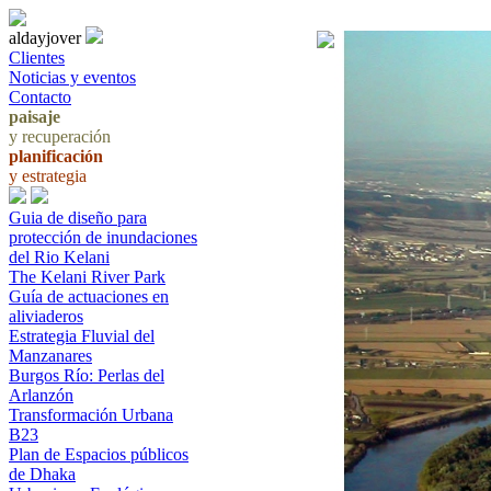
aldayjover
Clientes
Noticias y eventos
Contacto
paisaje
y recuperación
planificación
y estrategia
Guia de diseño para
protección de inundaciones
del Rio Kelani
The Kelani River Park
Guía de actuaciones en
aliviaderos
Estrategia Fluvial del
Manzanares
Burgos Río: Perlas del
Arlanzón
Transformación Urbana
B23
Plan de Espacios públicos
de Dhaka