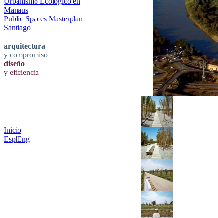
Urbanismo Ecológico en
Manaus
Public Spaces Masterplan
Santiago
arquitectura
y compromiso
diseño
y eficiencia
Inicio
Esp
|
Eng